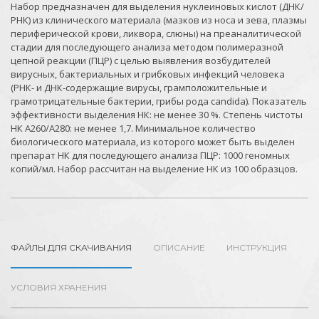
Набор предназначен для выделения нуклеиновых кислот (ДНК/
РНК) из клинического материала (мазков из носа и зева, плазмы
периферической крови, ликвора, слюны) на преаналитической
стадии для последующего анализа методом полимеразной
цепной реакции (ПЦР) с целью выявления возбудителей
вирусных, бактериальных и грибковых инфекций человека
(РНК- и ДНК-содержащие вирусы, грамположительные и
грамотрицательные бактерии, грибы рода candida). Показатель
эффективности выделения НК: не менее 30 %. Степень чистоты
НК A260/A280: не менее 1,7. Минимальное количество
биологического материала, из которого может быть выделен
препарат НК для последующего анализа ПЦР: 1000 геномных
копий/мл. Набор рассчитан на выделение НК из 100 образцов.
ФАЙЛЫ ДЛЯ СКАЧИВАНИЯ
ОПИСАНИЕ
ИНСТРУКЦИЯ
УСЛОВИЯ ХРАНЕНИЯ