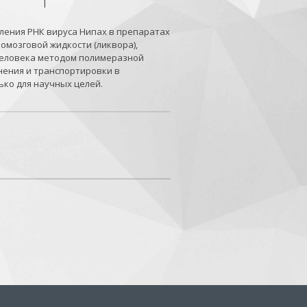
1
ления РНК вируса Нипах в препаратах
омозговой жидкости (ликвора),
 человека методом полимеразной
нения и транспортировки в
ько для научных целей.