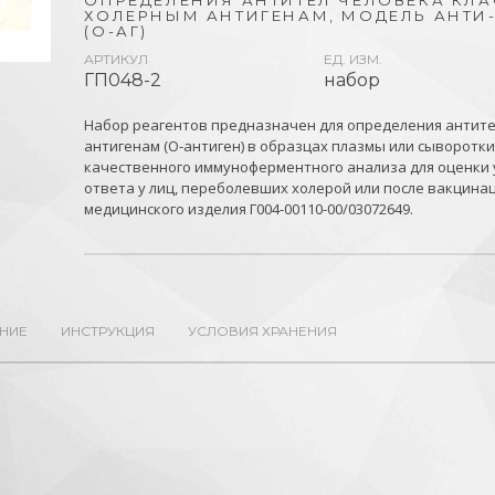
ОПРЕДЕЛЕНИЯ АНТИТЕЛ ЧЕЛОВЕКА КЛАСС
ХОЛЕРНЫМ АНТИГЕНАМ, МОДЕЛЬ АНТИ-А
(О-АГ)
АРТИКУЛ
ЕД. ИЗМ.
ГП048-2
набор
Набор реагентов предназначен для определения антител 
антигенам (О-антиген) в образцах плазмы или сыворотк
качественного иммуноферментного анализа для оценки 
ответа у лиц, переболевших холерой или после вакцина
медицинского изделия Г004-00110-00/03072649.
НИЕ
ИНСТРУКЦИЯ
УСЛОВИЯ ХРАНЕНИЯ