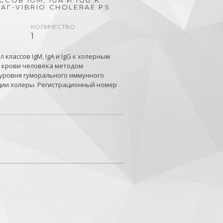
ОВ IGM, IGA И IGG К
Г-VIBRIO CHOLERAE PS
КОЛИЧЕСТВО
1
классов IgM, IgA и IgG к холерным
и крови человека методом
уровня гуморального иммунного
ции холеры. Регистрационный номер